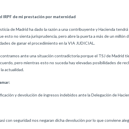
l IRPF de mi prestación por maternidad
sticia de Madrid ha dado la razón a una contribuyente y Hacienda tendr
ue esto no sienta jurisprudencia, pero abre la puerta a más de un millón
idades de ganar el procedimiento en la VIA JUDICIAL.
ontramos ante una situación contradictoria porque el TSJ de Madrid tien
acuerdo, pero mientras esto no suceda hay elevadas posibilidades de recl
a actualidad.
lamar:
tificación y devolución de ingresos indebidos ante la Delegación de Hacie
 Casi con seguridad nos negaran dicha devolución por lo que conviene aleg