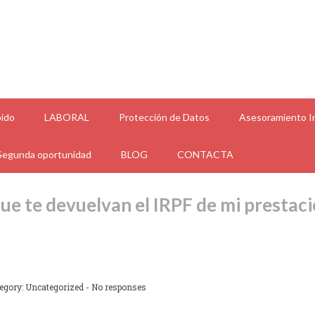
ido
LABORAL
Protección de Datos
Asesoramiento In
Segunda oportunidad
BLOG
CONTACTA
e te devuelvan el IRPF de mi prestac
tegory:
Uncategorized
-
No responses