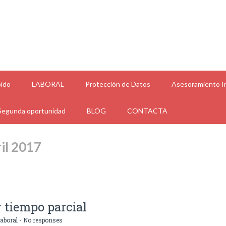
ido
LABORAL
Protección de Datos
Asesoramiento In
Segunda oportunidad
BLOG
CONTACTA
il 2017
y tiempo parcial
aboral
-
No responses