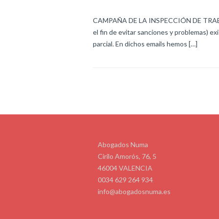
CAMPAÑA DE LA INSPECCIÓN DE TRABAJ
el fin de evitar sanciones y problemas) ex
parcial. En dichos emails hemos […]
Abogados Numa
Cirilo Amorós, 76, 5
46004 VALENCIA
0034 629 264 934
info@abogadosnuma.es