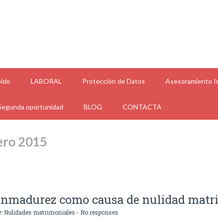
ido
LABORAL
Protección de Datos
Asesoramiento In
Segunda oportunidad
BLOG
CONTACTA
ero 2015
a inmadurez como causa de nulidad matr
y:
Nulidades matrimoniales
-
No responses