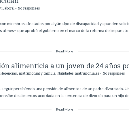
acidad
y:
Laboral
-
No responses
con miembros afectados por algún tipo de discapacidad ya pueden solicit
al mes– que aprobó el gobierno en el marco de la reforma del impuesto de
Read More
sión alimenticia a un joven de 24 años p
:
Herencias, matrimonial y familia
,
Nulidades matrimoniales
-
No responses
a seguir percibiendo una pensión de alimentos de un padre divorciado. U
pensión de alimentos acordada en la sentencia de divorcio para un hijo de 
Read More