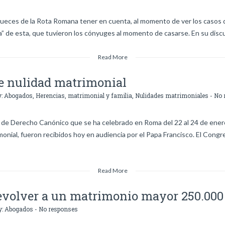
s jueces de la Rota Romana tener en cuenta, al momento de ver los casos d
cia” de esta, que tuvieron los cónyuges al momento de casarse. En su discu
Read More
de nulidad matrimonial
y:
Abogados
,
Herencias, matrimonial y familia
,
Nulidades matrimoniales
-
No 
 de Derecho Canónico que se ha celebrado en Roma del 22 al 24 de enero 
monial, fueron recibidos hoy en audiencia por el Papa Francisco. El Congr
Read More
volver a un matrimonio mayor 250.000 
y:
Abogados
-
No responses