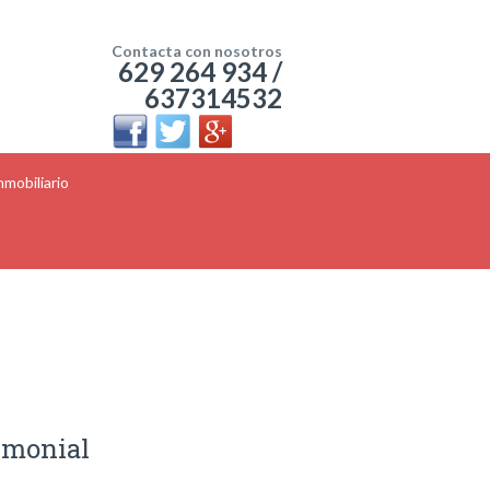
Contacta con nosotros
629 264 934 /
637314532
mobiliario
imonial