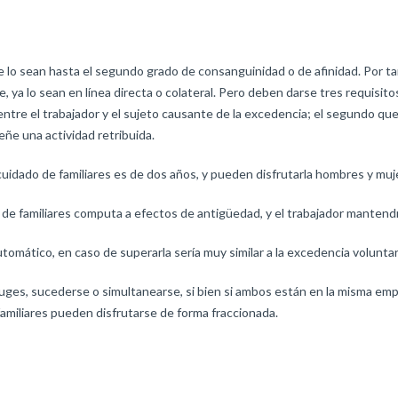
 lo sean hasta el segundo grado de consanguinidad o de afinidad. Por tan
e, ya lo sean en línea directa o colateral. Pero deben darse tres requisi
ntre el trabajador y el sujeto causante de la excedencia; el segundo qu
ñe una actividad retribuida.
cuidado de familiares es de dos años, y pueden disfrutarla hombres y muj
a de familiares computa a efectos de antigüedad, y el trabajador mantend
utomático, en caso de superarla sería muy similar a la excedencia voluntar
ges, sucederse o simultanearse, si bien si ambos están en la misma empre
amiliares pueden disfrutarse de forma fraccionada.