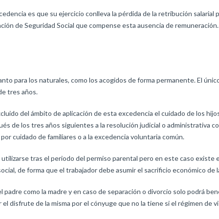
cedencia es que su ejercicio conlleva la pérdida de la retribución salarial
ación de Seguridad Social que compense esta ausencia de remuneración.
tanto para los naturales, como los acogidos de forma permanente. El único
de tres años.
uido del ámbito de aplicación de esta excedencia el cuidado de los hijo
s de los tres años siguientes a la resolución judicial o administrativa c
por cuidado de familiares o a la excedencia voluntaria común.
utilizarse tras el periodo del permiso parental pero en este caso existe
ocial, de forma que el trabajador debe asumir el sacrificio económico de la
 padre como la madre y en caso de separación o divorcio solo podrá benef
r el disfrute de la misma por el cónyuge que no la tiene si el régimen de