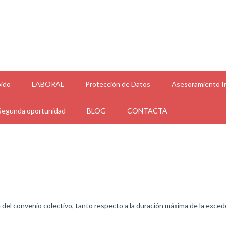
ido
LABORAL
Protección de Datos
Asesoramiento In
Segunda oportunidad
BLOG
CONTACTA
 del convenio colectivo, tanto respecto a la duración máxima de la exce