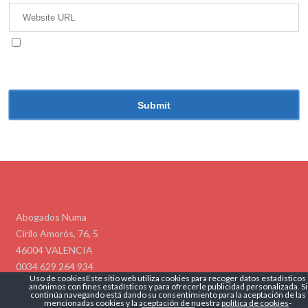
Guarda mi nombre, correo electrónico y web en
este navegador para la próxima vez que comente.
Abogados Numa
Cirilo Amorós, 76, 5
46004 VALENCIA
0034 629 264 934
Uso de cookiesEste sitio web utiliza cookies para recoger datos estadísticos
info@abogadosnuma.es
anónimos con fines estadísticos y para ofrecerle publicidad personalizada. Si
Politíca de Privacidad
Politíca de Cookies
continúa navegando está dando su consentimiento para la aceptación de las
mencionadas cookies y la aceptación de nuestra
política de cookies
-