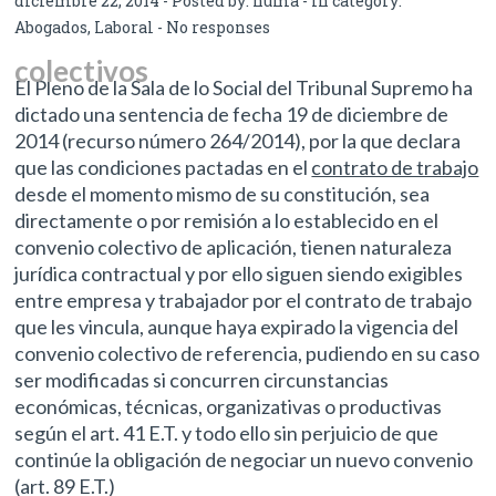
diciembre 22, 2014 - Posted by:
numa
- In category:
Abogados
,
Laboral
-
No responses
colectivos
El Pleno de la Sala de lo Social del Tribunal Supremo ha
dictado una sentencia de fecha 19 de diciembre de
2014 (recurso número 264/2014), por la que declara
que las condiciones pactadas en el
contrato de trabajo
desde el momento mismo de su constitución, sea
directamente o por remisión a lo establecido en el
convenio colectivo de aplicación, tienen naturaleza
jurídica contractual y por ello siguen siendo exigibles
entre empresa y trabajador por el contrato de trabajo
que les vincula, aunque haya expirado la vigencia del
convenio colectivo de referencia, pudiendo en su caso
ser modificadas si concurren circunstancias
económicas, técnicas, organizativas o productivas
según el art. 41 E.T. y todo ello sin perjuicio de que
continúe la obligación de negociar un nuevo convenio
(art. 89 E.T.)