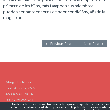
primero de los hijos, más tampoco sus miembros
pueden ser merecedores de peor condición», añade la
magistrada.
Previous Post
Next Post
Abogados Numa
Cirilo Amorós, 76, 5
46004 VALENCIA
0034 629 264 934
Uso de cookiesEste sitio web utiliza cookies para recoger datos estadísticos
info@abogadosnuma.es
anónimos con fines estadísticos y para ofrecerle publicidad personalizada. Si
Politíca de Privacidad
Politíca de Cookies
continúa navegando está dando su consentimiento para la aceptación de las