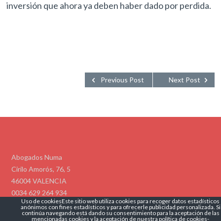
inversión que ahora ya deben haber dado por perdida.
Previous Post
Next Post
Abogados Numa
Cirilo Amorós, 76, 5
46004 VALENCIA
0034 629 264 934
Uso de cookiesEste sitio web utiliza cookies para recoger datos estadísticos
info@abogadosnuma.es
anónimos con fines estadísticos y para ofrecerle publicidad personalizada. Si
Politíca de Privacidad
Politíca de Cookies
continúa navegando está dando su consentimiento para la aceptación de las
mencionadas cookies y la aceptación de nuestra
política de cookies
-